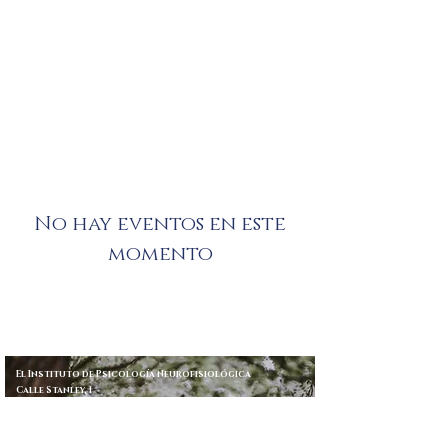
No hay eventos en este
momento
El Instituto de Psicología Neurofisiológica
Calle Stanley, 1
chester
CH1 2LR
Teléfono/Fax
01244 311414