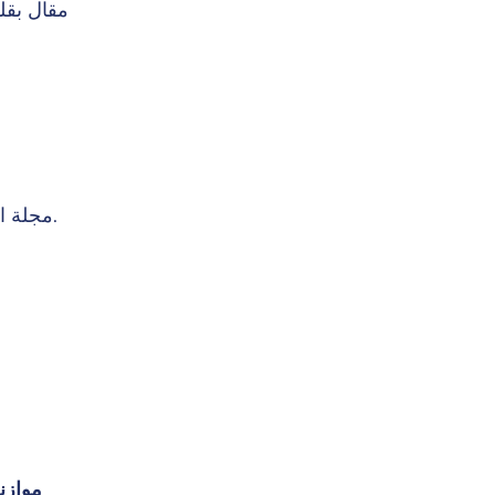
مقال بقلم 
مجلة الخطوات الأولى (أستراليا). العدد 13.
موازن