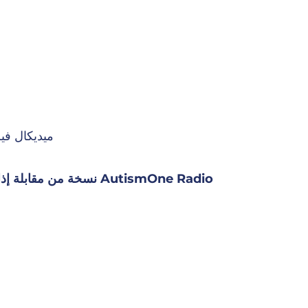
ميديكال فيريتاس 2: 562-6
نسخة من مقابلة إذاعية مع سالي جودارد بليث لبرنامج AutismOne Radio