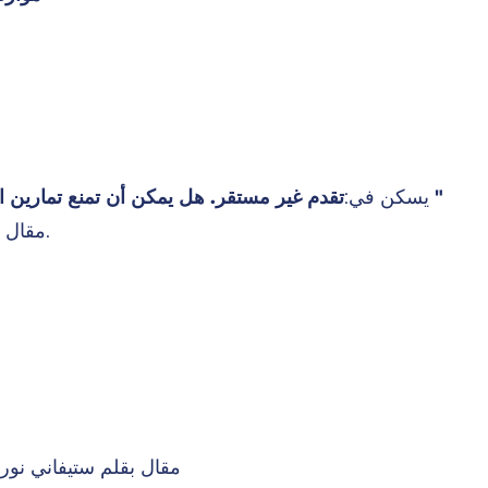
تقدم غير مستقر. هل يمكن أن تمنع تمارين الفصل الدراسي عسر القراءة حقًا؟ "
يسكن في:
مقال بقلم فيل ريفيل. الجارديان 16.7.02.
مقال بقلم ستيفاني نورثرن.