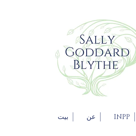
INPP
عن
بيت