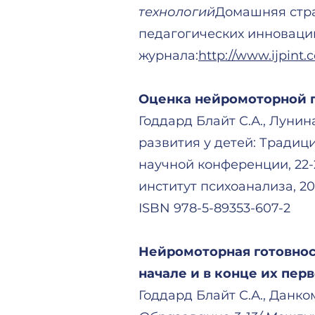
технологий
Домашняя стран
педагогических инноваци
журнала:
http://www.ijpint
Оценка нейромоторной г
Годдард Блайт С.А., Лун
развития у детей: Тради
научной конференции, 22-2
институт психоанализа, 2020
ISBN 978-5-89353-607-2
Нейромоторная готовнос
начале и в конце их пер
Годдард Блайт С.А., Данком