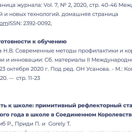
ица журнала: Vol. 7, № 2, 2020, стр. 40-46 М
й и новых технологий. домашняя страница
.com
ISSN: 2392-0092,
отовности к обучению
ина Н.В. Современные методы профилактики и 
ции и инновации: Сб. материалы II Междунаро
3 октября 2020 г. Под ред. ОН Усанова. - М.: К
. -- стр. 11-23
ть к школе: примитивный рефлекторный ста
вого года в школе в Соединенном Королевстве
б Р., Приди П. и Gorely T.