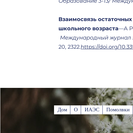
Образование 3-13/ Между
Взаимосвязь остаточных
школьного возраста
—A P
Международный журнал э
20, 2322.
https://doi.org/10.
Дом
О
ИАЭС
Помолвки