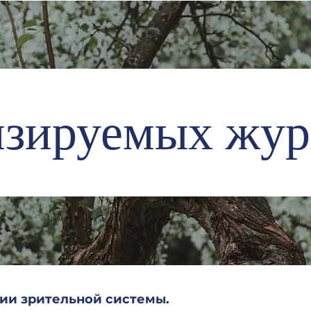
нзируемых жур
тии зрительной системы.