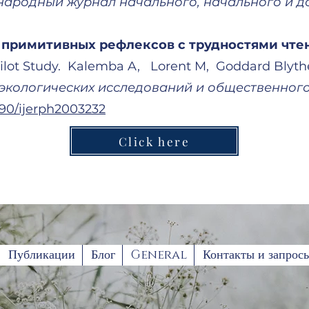
народный журнал начального, начального и 
 примитивных рефлексов с трудностями чтен
ilot Study. Kalemba A, Lorent M, Goddard Blyth
кологических исследований и общественног
3390/ijerph2003232
Click here
Публикации
Блог
General
Контакты и запрос