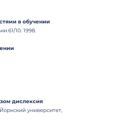
стями в обучении
пии
.61/10. 1998.
чении
озом дислексия
Йоркский университет,