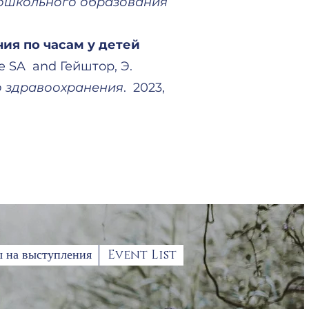
дошкольного образования
ия по часам у детей
e SA and Гейштор, Э.
о здравоохранения
. 2023,
ы на выступления
Event List