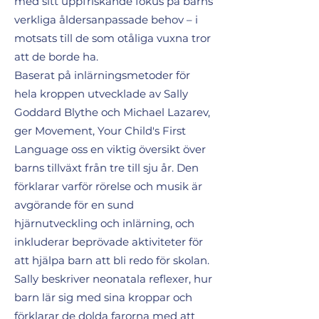
med sitt uppfriskande fokus på barns
verkliga åldersanpassade behov – i
motsats till de som otåliga vuxna tror
att de borde ha.
Baserat på inlärningsmetoder för
hela kroppen utvecklade av Sally
Goddard Blythe och Michael Lazarev,
ger Movement, Your Child's First
Language oss en viktig översikt över
barns tillväxt från tre till sju år. Den
förklarar varför rörelse och musik är
avgörande för en sund
hjärnutveckling och inlärning, och
inkluderar beprövade aktiviteter för
att hjälpa barn att bli redo för skolan.
Sally beskriver neonatala reflexer, hur
barn lär sig med sina kroppar och
förklarar de dolda farorna med att