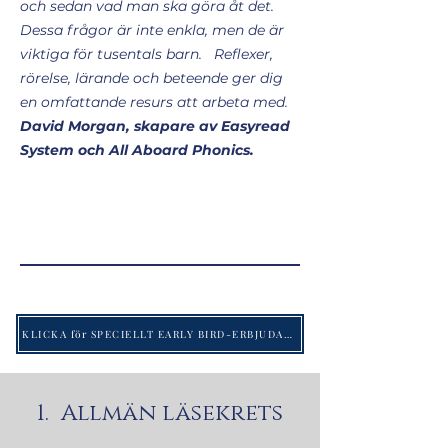
och sedan vad man ska göra åt det.
Dessa frågor är inte enkla, men de är
viktiga för tusentals barn. Reflexer,
rörelse, lärande och beteende ger dig
en omfattande resurs att arbeta med.
David Morgan, skapare av Easyread
System och All Aboard Phonics.
KLICKA för SPECIELLT EARLY BIRD-ERBJUDANDE fram till det officiella publiceringsdatumet 1 maj 2023
1. Allmän läsekrets