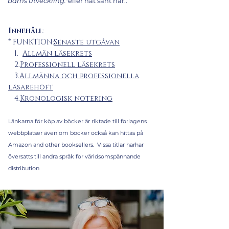
barns utveckling."
eller nåt sånt här..
Innehåll
:
* FUNKTION:
Senaste utgåvan
1.
Allmän läsekrets
2.
Professionell läsekrets
3.
Allmänna och professionella
läsare
höft
4.
Kronologisk notering
Länkarna för köp av böcker är riktade till förlagens
webbplatser även om böcker också kan hittas på
A
mazon
and other
booksellers. Vissa titlar har
har
översatts till andra språk för världsomspännande
distribution