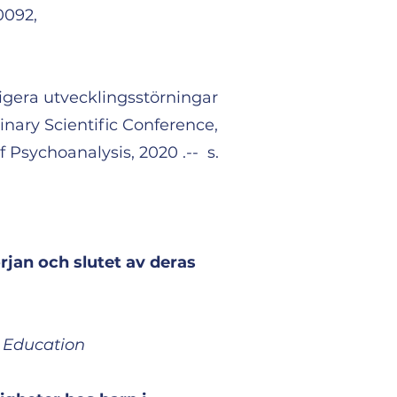
0092,
igera utvecklingsstörningar
plinary Scientific Conference,
 Psychoanalysis, 2020 .-- s.
rjan och slutet av deras
s Education