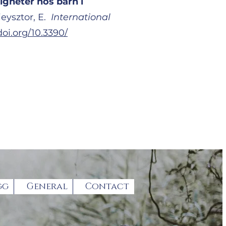
igheter hos barn i
eysztor, E.
International
doi.org/10.3390/
gg
General
Contact