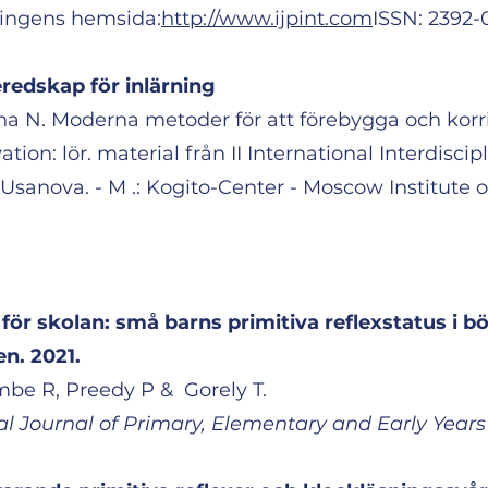
ningens hemsida:
http://www.ijpint.com
ISSN: 2392-
edskap för inlärning
a N. Moderna metoder för att förebygga och korr
ation: lör. material från II International Interdisci
Usanova. - M .: Kogito-Center - Moscow Institute of
r skolan: små barns primitiva reflexstatus i bö
en. 2021.
be R, Preedy P & Gorely T.
nal Journal of Primary, Elementary and Early Year