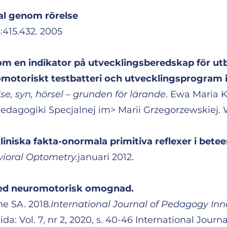
al genom rörelse
4:415.432. 2005
 en indikator på utvecklingsberedskap för utb
motoriskt testbatteri och utvecklingsprogram 
se, syn, hörsel – grunden för lärande
. Ewa Maria K
agogiki Specjalnej im> Marii Grzegorzewskiej.
liniska fakta-onormala primitiva reflexer i bet
vioral Optometry.
januari 2012.
med neuromotorisk omognad.
e SA. 2018.
International Journal of Pedagogy In
ida: Vol. 7, nr 2, 2020, s. 40-46 International Jou