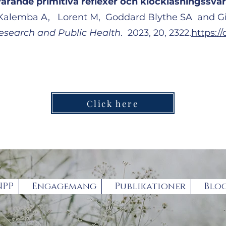
arande primitiva reflexer och klockläsningssvår
 Kalemba A, Lorent M, Goddard Blythe SA and Gi
esearch and Public Health
. 2023, 20, 2322.
https://
Click here
NPP
Engagemang
Publikationer
Blo