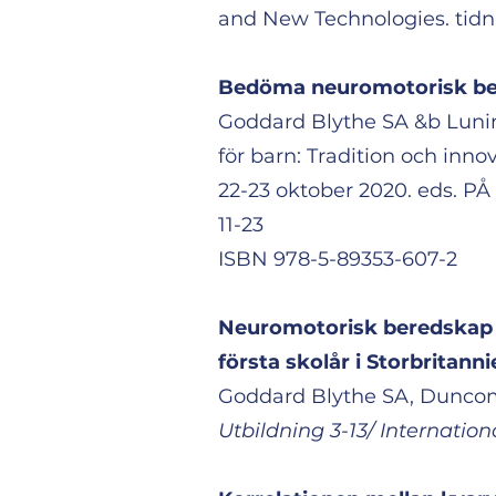
and New Technologies. tid
Bedöma neuromotorisk ber
Goddard Blythe SA &b Lunin
för barn: Tradition och innov
22-23 oktober 2020. eds. PÅ 
11-23
ISBN 978-5-89353-607-2
Neuromotorisk beredskap fö
första skolår i Storbritanni
Goddard Blythe SA, Duncom
Utbildning 3-13/ Internatio