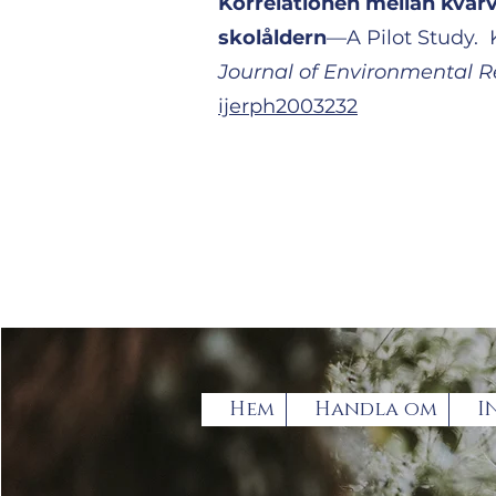
Korrelationen mellan kvarv
skolåldern
—A Pilot Study.
Journal of Environmental R
ijerph2003232
Hem
Handla om
I