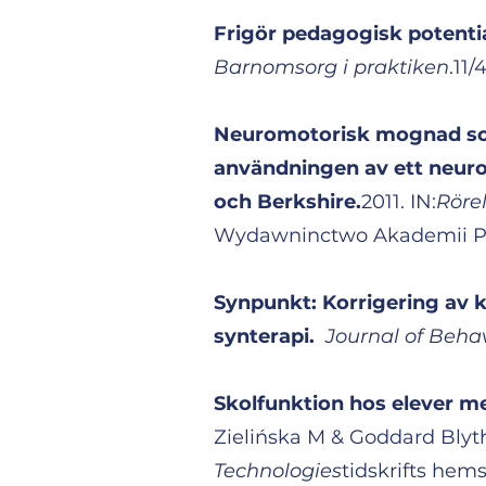
Frigör pedagogisk potenti
Barnomsorg i praktiken
.11/
Neuromotorisk mognad som
användningen av ett neuro
och Berkshire.
2011. IN:
Rörel
Wydawninctwo Akademii Ped
Synpunkt: Korrigering av k
synterapi.
Journal of Beha
Skolfunktion hos elever 
Zielińska M & Goddard Blyth
Technologies
tidskrifts hems