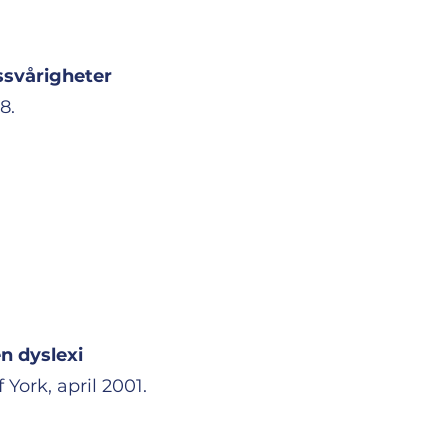
ssvårigheter
8.
n dyslexi
York, april 2001.