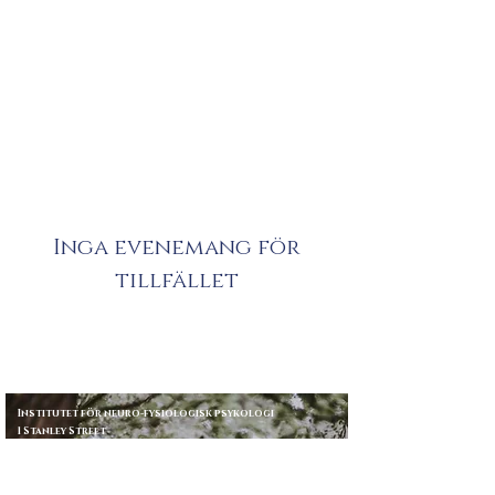
Inga evenemang för
tillfället
Institutet för neuro-fysiologisk psykologi
1 Stanley Street
Chester
CH1 2LR
Tel/fax
01244 311414